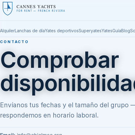
CANNES YACHTS
FOR RENT — FRENCH RIVIERA
Alquiler
Lanchas de día
Yates deportivos
Superyates
Yates
Guía
Blog
S
CONTACTO
Comprobar
disponibilid
Envíanos tus fechas y el tamaño del grupo 
respondemos en horario laboral.