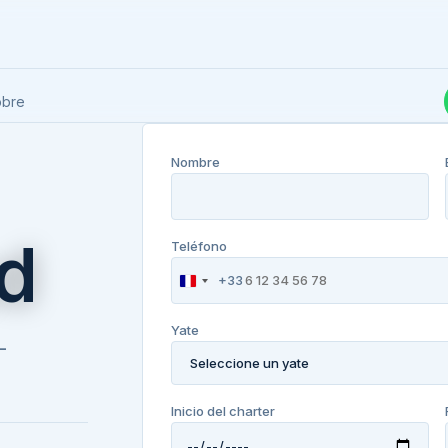
obre
Nombre
ad
Teléfono
+33
France
+33
Yate
—
Inicio del charter