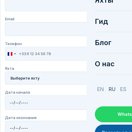
Яхты
Email
Гид
Блог
Телефон
+33
France
+33
О нас
Яхта
EN
RU
ES
Дата начала
What
Дата окончания