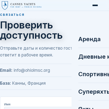
CANNES YACHTS
FOR RENT — FRENCH RIVIERA
СВЯЗАТЬСЯ
Проверить
доступность
Аренда
Отправьте даты и количество гостей — брокер
ответит в рабочее время.
Дневные 
Email:
info@ohiolmsc.org
Спортивн
База:
Канны, Франция
Суперяхт
Имя