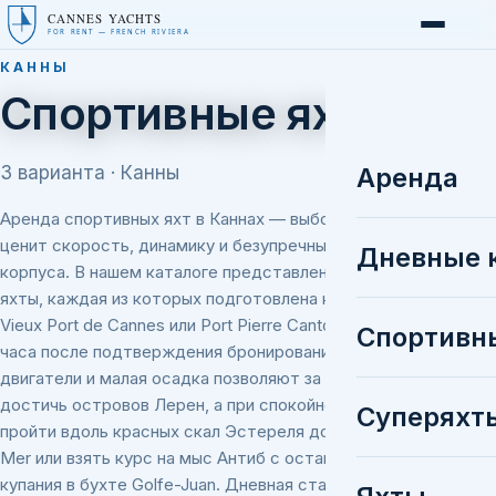
CANNES YACHTS
FOR RENT — FRENCH RIVIERA
КАННЫ
Спортивные яхты
3 варианта · Канны
Аренда
Аренда спортивных яхт в Каннах — выбор тех, кто
ценит скорость, динамику и безупречные линии
Дневные 
корпуса. В нашем каталоге представлены 3 спортивные
яхты, каждая из которых подготовлена к выходу из
Vieux Port de Cannes или Port Pierre Canto в течение
Спортивн
часа после подтверждения бронирования. Мощные
двигатели и малая осадка позволяют за 20–25 минут
достичь островов Лерен, а при спокойном море —
Суперяхт
пройти вдоль красных скал Эстереля до Théoule-sur-
Mer или взять курс на мыс Антиб с остановкой для
купания в бухте Golfe-Juan. Дневная ставка начинается