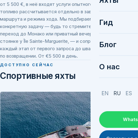
Яхты
от 5 500 €, в неё входят услуги опытного капитана,
топливо рассчитывается отдельно в зависимости от
маршрута и режима хода. Мы подбираем яхту под
Гид
конкретную задачу — будь то стремительный дневной
переход до Монако или приватный вечер на якорной
стоянке у Île Sainte-Marguerite, — и сопровождаем
Блог
каждый этап от первого запроса до швартовки кормой
по возвращении. От €5 500 в день.
О нас
ДОСТУПНО СЕЙЧАС
Спортивные яхты
EN
RU
ES
What