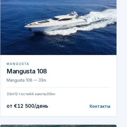
MANGUSTA
Mangusta 108
Mangusta 108 — 33m
33m
12 гостей
4 каюты
35kn
от €12 500/день
Контакты