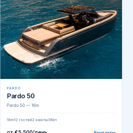
PARDO
Pardo 50
Pardo 50 — 16m
16m
12 гостей
2 каюты
36kn
от €5 500/день
Контакты