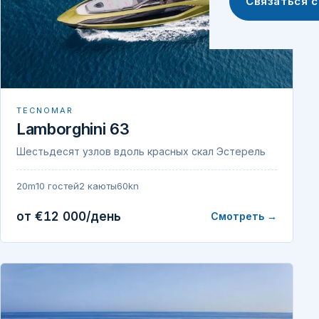
Связаться 
TECNOMAR
Lamborghini 63
Шестьдесят узлов вдоль красных скал Эстерель
20m
10 гостей
2 каюты
60kn
от €12 000/день
Смотреть →