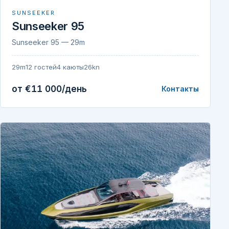
SUNSEEKER
Sunseeker 95
Sunseeker 95 — 29m
29m
12 гостей
4 каюты
26kn
от €11 000/день
Контакты