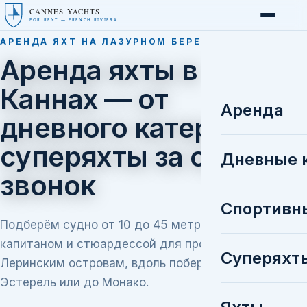
CANNES YACHTS
FOR RENT — FRENCH RIVIERA
АРЕНДА ЯХТ НА ЛАЗУРНОМ БЕРЕГУ
Аренда яхты в
Каннах — от
Аренда
дневного катера до
суперяхты за один
Дневные 
звонок
Спортивн
Подберём судно от 10 до 45 метров с
капитаном и стюардессой для прогулки к
Суперяхт
Леринским островам, вдоль побережья
Эстерель или до Монако.