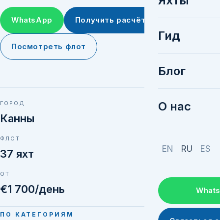
Яхты
WhatsApp
Получить расчёт
Гид
Посмотреть флот
Блог
О нас
ГОРОД
Канны
ФЛОТ
EN
RU
ES
37 яхт
ОТ
€1 700/день
What
ПО КАТЕГОРИЯМ