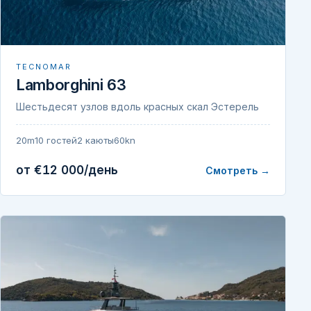
TECNOMAR
Lamborghini 63
Шестьдесят узлов вдоль красных скал Эстерель
20m
10 гостей
2 каюты
60kn
от €12 000/день
Смотреть →