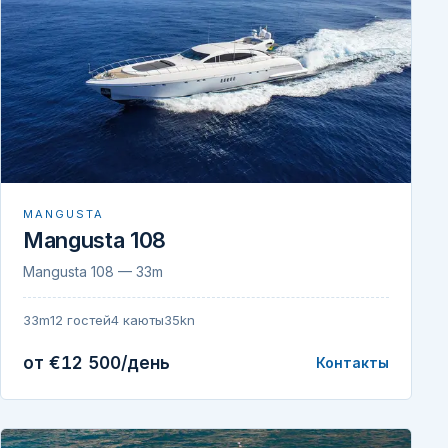
MANGUSTA
Mangusta 108
Mangusta 108 — 33m
33m
12 гостей
4 каюты
35kn
от €12 500/день
Контакты