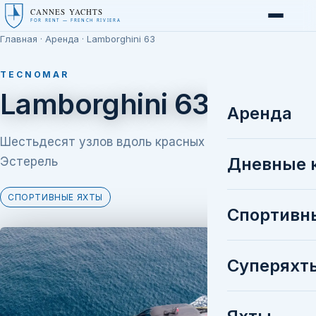
CANNES YACHTS
FOR RENT — FRENCH RIVIERA
Главная
·
Аренда
· Lamborghini 63
TECNOMAR
Lamborghini 63
Аренда
Шестьдесят узлов вдоль красных скал
Дневные 
Эстерель
СПОРТИВНЫЕ ЯХТЫ
Спортивн
Суперяхт