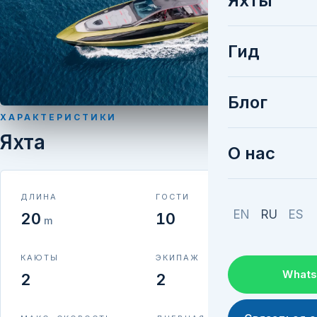
Яхты
Гид
Блог
ХАРАКТЕРИСТИКИ
Яхта
О нас
ДЛИНА
ГОСТИ
EN
RU
ES
20
10
m
КАЮТЫ
ЭКИПАЖ
What
2
2