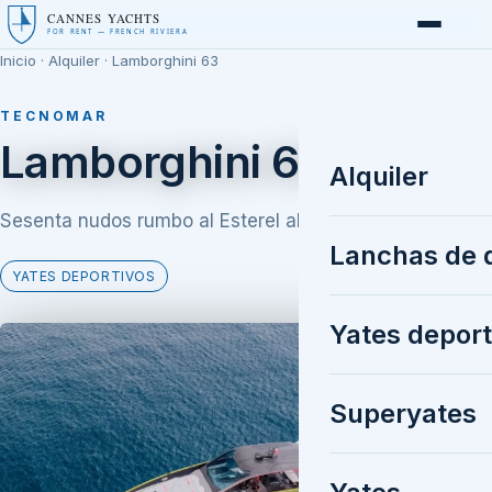
CANNES YACHTS
FOR RENT — FRENCH RIVIERA
Inicio
·
Alquiler
· Lamborghini 63
TECNOMAR
Lamborghini 63
Alquiler
Sesenta nudos rumbo al Esterel al atardecer
Lanchas de 
YATES DEPORTIVOS
Yates deport
Superyates