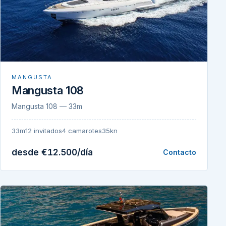
MANGUSTA
Mangusta 108
Mangusta 108 — 33m
33m
12 invitados
4 camarotes
35kn
desde €12.500/día
Contacto