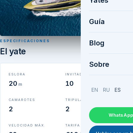
Yates
Guía
ESPECIFICACIONES
Blog
El yate
Sobre
ESLORA
INVITADOS
20
10
m
EN
RU
ES
CAMAROTES
TRIPULACIÓN
2
2
WhatsAp
VELOCIDAD MÁX.
TARIFA DIARIA