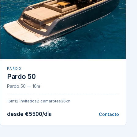
PARDO
Pardo 50
Pardo 50 — 16m
16m
12 invitados
2 camarotes
36kn
desde €5500/día
Contacto